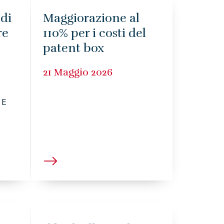
di
Maggiorazione al
re
110% per i costi del
patent box
21 Maggio 2026
 E