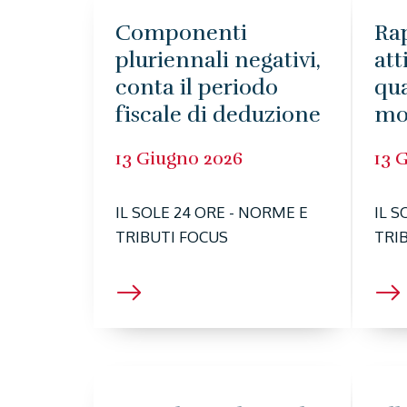
Componenti
Rap
pluriennali negativi,
att
conta il periodo
qua
fiscale di deduzione
mo
13 Giugno 2026
13 
IL SOLE 24 ORE - NORME E
IL S
TRIBUTI FOCUS
TRI