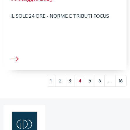
IL SOLE 24 ORE - NORME E TRIBUTI FOCUS
1
2
3
4
5
6
...
16