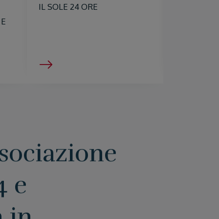
IL SOLE 24 ORE
attuativ
 E
25 Giugn
sociazione
4 e
 in