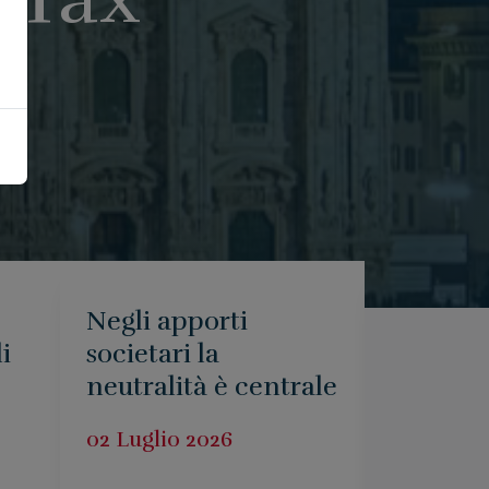
Negli apporti
CIRCOL
i
societari la
CLIENT
neutralità è centrale
Iperam
2026 – 
02 Luglio 2026
legge di
2026 e d