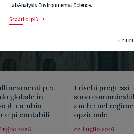
LabAnalysis Environmental Science.
Scopri di più
D’Ugo
Cagnoni
Chiudi
allineamenti per
I rischi pregressi
ldo globale in
sono comunicabil
so di cambio
anche nel regime
incipi contabili
opzionale
Luglio 2026
02 Luglio 2026