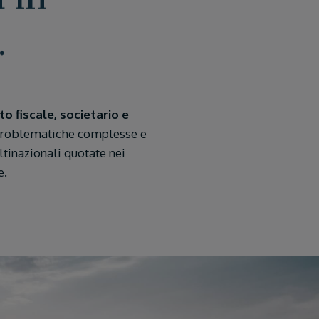
.
o fiscale, societario e
a problematiche complesse e
ltinazionali quotate nei
e.