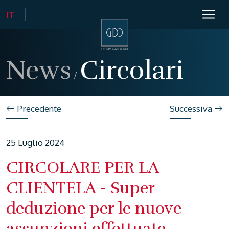
News
Circolari
/
Precedente
Successiva
25 Luglio 2024
CIRCOLARE PER LA
CLIENTELA - Super
deduzione per le nuove
assunzioni effettuate