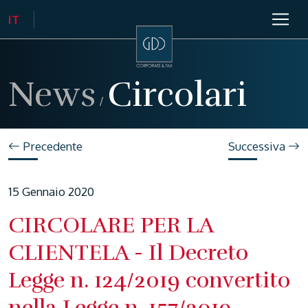
News
Circolari
/
Precedente
Successiva
15 Gennaio 2020
CIRCOLARE PER LA
CLIENTELA - Il Decreto
Legge n. 124/2019 convertito
nella Legge n. 157/2019