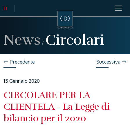
News
Circolari
/
Precedente
Successiva
15 Gennaio 2020
CIRCOLARE PER LA
CLIENTELA - La Legge di
bilancio per il 2020