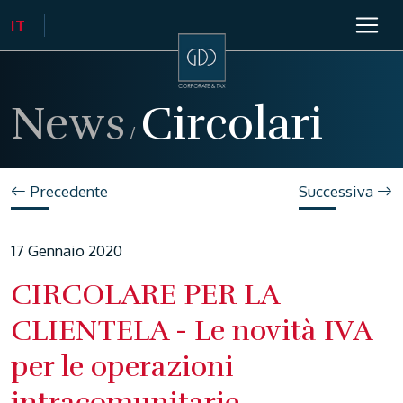
News
Circolari
/
Precedente
Successiva
17 Gennaio 2020
CIRCOLARE PER LA
CLIENTELA - Le novità IVA
per le operazioni
intracomunitarie