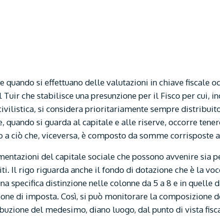
he quando si effettuano delle valutazioni in chiave fiscale 
l Tuir che stabilisce una presunzione per il Fisco per cui,
civilistica, si considera prioritariamente sempre distribuit
e, quando si guarda al capitale e alle riserve, occorre tene
o a ciò che, viceversa, è composto da somme corrisposte a t
mentazioni del capitale sociale che possono avvenire sia pe
ti. Il rigo riguarda anche il fondo di dotazione che è la vo
una specifica distinzione nelle colonne da 5 a 8 e in quelle 
sione di imposta. Così, si può monitorare la composizione de
ibuzione del medesimo, diano luogo, dal punto di vista fisca