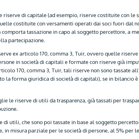
 le riserve di capitale (ad esempio, riserve costituite con l
uelle costituite con versamenti operati dai soci fuori dal n
on comporta tassazione in capo al soggetto percettore, a m
ella partecipazione.
iserve ex articolo 170, comma 3, Tuir, ovvero quelle riserve
rsone in società di capitali e formate con riserve già imput
rticolo 170, comma 3, Tuir, tali riserve non sono tassate all
o la forma giuridica di società di capitali), se in bilancio
ie le riserve di utili da trasparenza, già tassati per traspa
buzione.
ve di utili, che sono poi tassate in base al soggetto percett
, in misura parziale per le società di persone, al 5% per le 