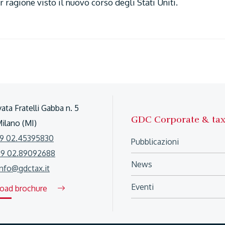
ragione visto il nuovo corso degli Stati Uniti.
vata Fratelli Gabba n. 5
GDC Corporate & ta
Milano (MI)
9 02.45395830
Pubblicazioni
39 02.89092688
News
info@gdctax.it
Eventi
oad brochure