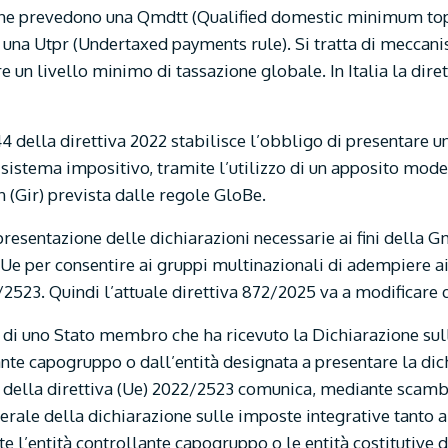
he prevedono una Qmdtt (Qualified domestic minimum top-u
 una Utpr (Undertaxed payments rule). Si tratta di meccani
e un livello minimo di tassazione globale. In Italia la dire
44 della direttiva 2022 stabilisce l’obbligo di presentare 
sistema impositivo, tramite l’utilizzo di un apposito modell
 (Gir) prevista dalle regole GloBe.
presentazione delle dichiarazioni necessarie ai fini della 
/Ue per consentire ai gruppi multinazionali di adempiere a
2/2523. Quindi l’attuale direttiva 872/2025 va a modificare 
te di uno Stato membro che ha ricevuto la Dichiarazione sul
ante capogruppo o dall’entità designata a presentare la dich
b), della direttiva (Ue) 2022/2523 comunica, mediante scamb
erale della dichiarazione sulle imposte integrative tanto
ate l’entità controllante capogruppo o le entità costitutive