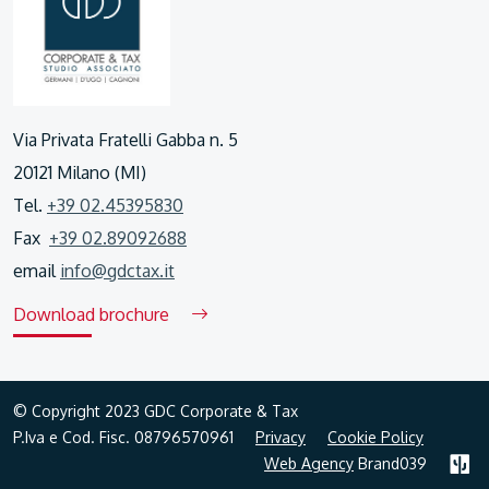
Via Privata Fratelli Gabba n. 5
20121 Milano (MI)
Tel.
+39 02.45395830
Fax
+39 02.89092688
email
info@gdctax.it
Download brochure
© Copyright 2023 GDC Corporate & Tax
P.Iva e Cod. Fisc. 08796570961
Privacy
Cookie Policy
Web Agency
Brand039