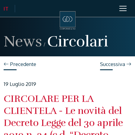
News
Circolari
/
Precedente
Successiva
19 Luglio 2019
CIRCOLARE PER LA
CLIENTELA - Le novità del
Decreto Legge del 30 aprile
2019 n. 34 (c.d. “Decreto