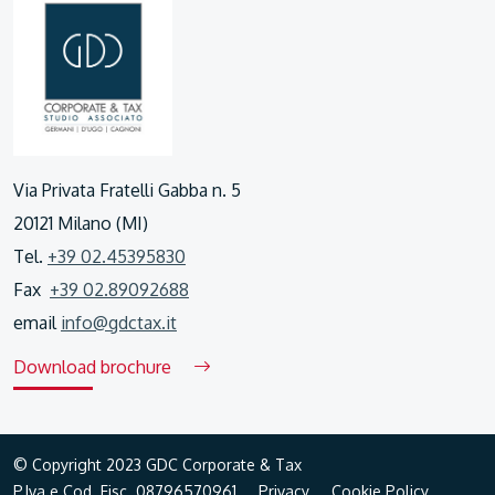
Via Privata Fratelli Gabba n. 5
20121 Milano (MI)
Tel.
+39 02.45395830
Fax
+39 02.89092688
email
info@gdctax.it
Download brochure
© Copyright 2023 GDC Corporate & Tax
P.Iva e Cod. Fisc. 08796570961
Privacy
Cookie Policy