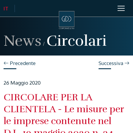
News
Circolari
/
Precedente
Successiva
26 Maggio 2020
CIRCOLARE PER LA
CLIENTELA - Le misure per
le imprese contenute nel
D.L. 19 maggio 2020 n. 34,